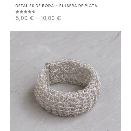
DETALLES DE BODA – PULSERA DE PLATA
5,00
€
–
10,00
€
Valorado
con
5.00
de 5