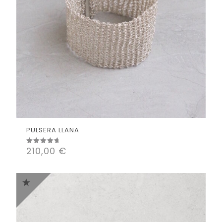
PULSERA LLANA
210,00
€
Valorado
con
5.00
de 5