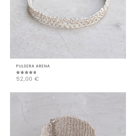
PULSERA ARENA
52,00
€
Valorado
con
5.00
de 5