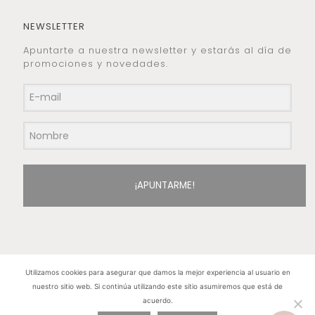
NEWSLETTER
Apuntarte a nuestra newsletter y estarás al día de
promociones y novedades.
¡APUNTARME!
Utilizamos cookies para asegurar que damos la mejor experiencia al usuario en
nuestro sitio web. Si continúa utilizando este sitio asumiremos que está de
Hilos de Plata. Copyright 2015 © - Todos los
acuerdo.
derechos reservados