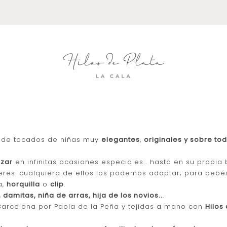
 de tocados de niñas muy
elegantes
,
originales y sobre t
izar
en infinitas ocasiones especiales… hasta en su propia
ieres: cualquiera de ellos los podemos adaptar; para bebé
a,
horquilla
o
clip
.
damitas, niña de arras, hija de los novios..
.
Barcelona por Paola de la Peña y tejidas a mano con
Hilos