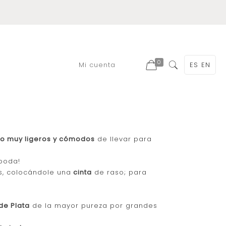
0
Mi cuenta
ES
EN
odo muy ligeros y cómodos
de llevar para
 boda!
s, colocándole una
cinta
de raso; para
 de Plata
de la mayor pureza por grandes