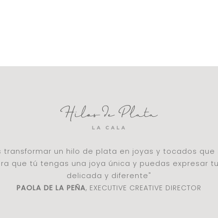
es transformar un hilo de plata en joyas y tocados qu
a que tú tengas una joya única y puedas expresar t
delicada y diferente"
PAOLA DE LA PEÑA
, EXECUTIVE CREATIVE DIRECTOR