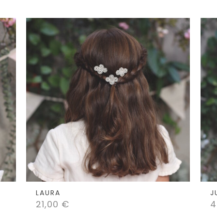
5.00
de 5
LAURA
J
21,00
€
4