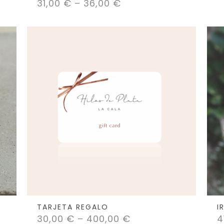
31,00
€
–
36,00
€
Valorado
con
5.00
de 5
TARJETA REGALO
I
30,00
€
–
400,00
€
4