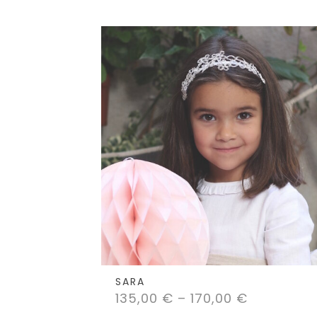
5.00
de 5
SARA
135,00
€
–
170,00
€