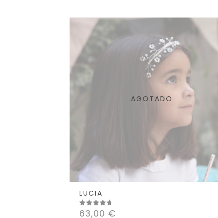
AGOTADO
LUCIA
63,00
€
Valorado
con