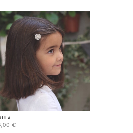
AULA
6,00
€