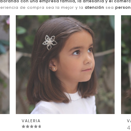
orando con una empresa familia, la artesanía y el comerci
eriencia de compra sea la mejor y la
atención
sea
person
VALERIA
V
4