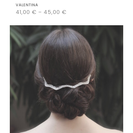
VALENTINA
41,00
€
–
45,00
€