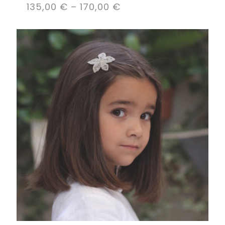
135,00
€
–
170,00
€