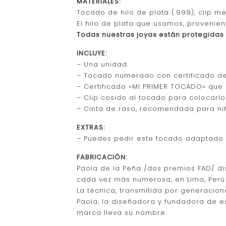
MATERIALES:
Tocado de hilo de plata (.999), clip me
El hilo de plata que usamos, provenie
Todas nuestras joyas están protegidas 
INCLUYE:
– Una unidad.
– Tocado numerado con certificado de 
– Certificado «MI PRIMER TOCADO» que
– Clip cosido al tocado para colocarl
– Cinta de raso, recomendada para ni
EXTRAS:
– Puedes pedir este tocado adaptado a
FABRICACIÓN:
Paola de la Peña /dos premios FAD/ d
cada vez más numerosa, en Lima, Perú 
La técnica, transmitida por generacione
Paola, la diseñadora y fundadora de es
marca lleva su nombre.