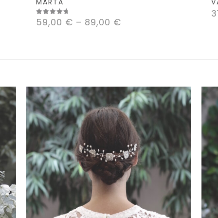
MARTA
V
3
59,00
€
–
89,00
€
Valorado
con
5.00
de 5