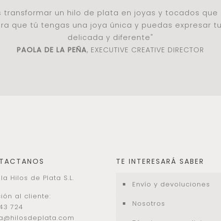
es transformar un hilo de plata en joyas y tocados qu
a que tú tengas una joya única y puedas expresar t
delicada y diferente"
PAOLA DE LA PEÑA
, EXECUTIVE CREATIVE DIRECTOR
TACTANOS
TE INTERESARÁ SABER
la Hilos de Plata S.L.
Envío y devoluciones
ión al cliente:
Nosotros
43 724
la@hilosdeplata.com