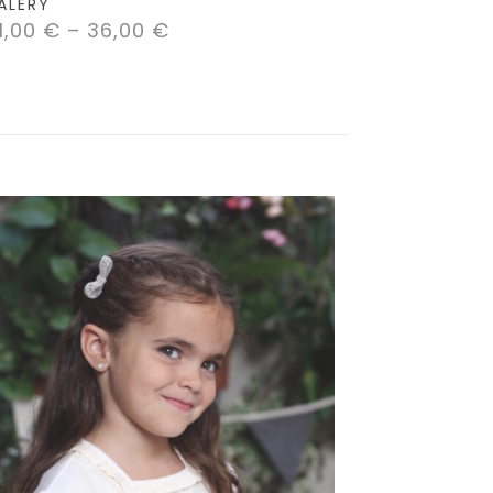
ALERY
1,00
€
–
36,00
€