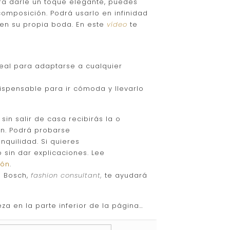
ara darle un toque elegante, puedes
composición. Podrá usarlo en infinidad
 en su propia boda. En este
vídeo
te
deal para adaptarse a cualquier
dispensable para ir cómoda y llevarlo
: sin salir de casa recibirás la o
en. Podrá probarse
anquilidad. Si quieres
 sin dar explicaciones. Lee
ión
.
a Bosch,
fashion consultant,
te ayudará
za en la parte inferior de la página…