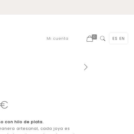
0
Mi cuenta
ES
EN
0€
o con hilo de plata.
anera artesanal, cada joya es