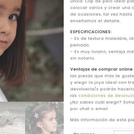
única. Clip de pelo ideal p
colocar varios y crear una 
de ocasiones, tal vez hasta
enseñamos el detalle.
ESPECIFICACIONES:
– Es de textura maleable, i
peinado.
– Es muy liviano, ventaja in
sin notarlo.
Ventajas de comprar online
las piezas que más te gust
y elegir la joya ideal con tr
devolverla/s podrás hacerlo
las
condiciones de devoluc
¿No sabes cuál elegir? Sofi
por chat o email.
Más información de esta pie