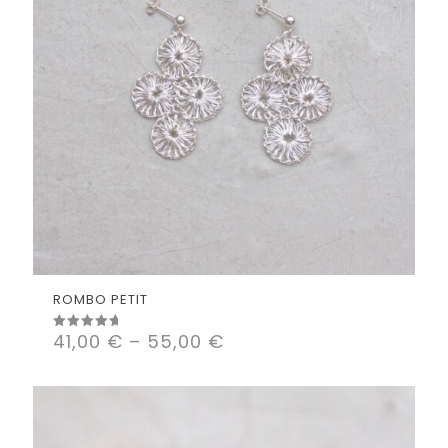
ROMBO PETIT
41,00
€
–
55,00
€
Valorado
con
5.00
de 5