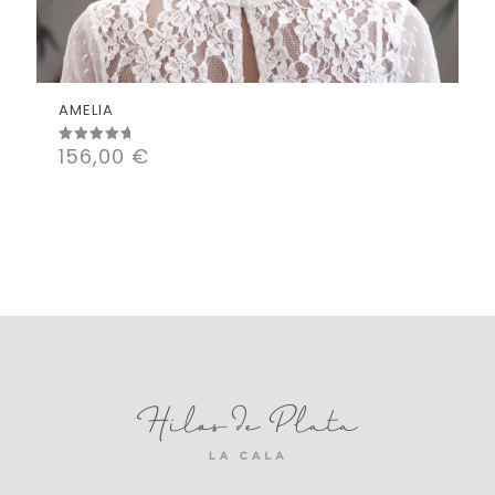
AMELIA
156,00
€
Valorado
con
5.00
de 5