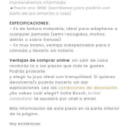
mantendremos informada.
🔸Precio oro: 185€ (escríbenos para pedirlo con
baño de oro amarillo o rosa)
ESPECIFICACIONES:
– Es de textura maleable, ideal para adaptarse a
cualquier peinado (semi-recogidos, moños;
detrás o sobre trenzas)
– Es muy liviano, ventaja indispensable para ir
cómoda y llevarlo sin notarlo.
Ventajas de comprar online
: sin salir de casa
recibirás la o las piezas que más te gusten.
Podrás probarte
y elegir tu joya ideal con tranquilidad. Si quieres
devolverla/s podrás hacerlo sin dar
explicaciones. Lee las
condiciones de devolución
.
¿No sabes cuál elegir? Sofia Bosch,
bridal
consultant,
te ayudará por chat o email.
Más información de esta pieza en la parte inferior
de la página…
Hay existencias