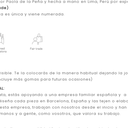
por Paola de la Peña y hecha a mano en Lima, Perú por exp
rade)
.
za es única y viene numerada.
isible. Te la colocarás de la manera habitual dejando la j
(Incluye más gomas para futuras ocasiones)
L:
lata, estás apoyando a una empresa familiar española y 
diseña cada pieza en Barcelona, España y las tejen o ela
e esta empresa, trabajan con nosotros desde el inicio y ha
manos y a gente, como vosotros, que valora su trabajo.