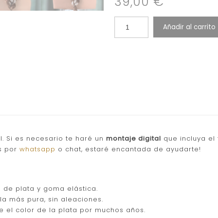
39,00
€
Añadir al carrito
l. Si es necesario te haré un
montaje digital
que incluya el
os por
whatsapp
o chat, estaré encantada de ayudarte!
o de plata y goma elástica.
 la más pura, sin aleaciones.
íe el color de la plata por muchos años.