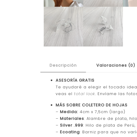
Descripción
Valoraciones (0)
ASESORÍA GRATIS
Te ayudaré a elegir el tocado idea
veas el
total look
. Envíame las fot
MÁS SOBRE COLETERO DE HOJAS
–
Medida:
4cm x 7,5cm (largo)
–
Materiales
: Alambre de plata, hil
–
Silver .999
: Hilo de plata de Perú,
–
Ecoating
: Barniz para que no var