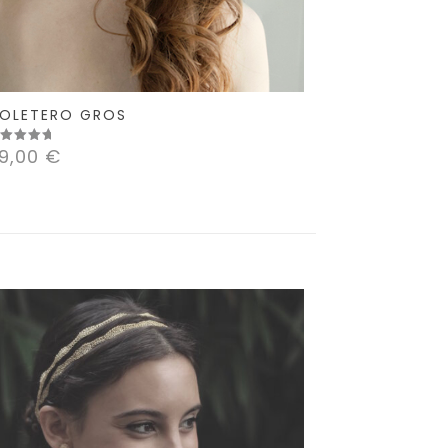
OLETERO GROS
9,00
€
lorado
n
00
 5