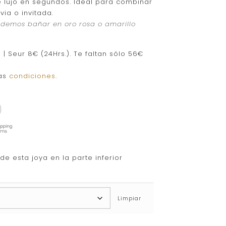
e lujo en segundos. Ideal para combinar
ia o invitada.
podemos bañar en oro rosa o amarillo
| Seur 8€ (24Hrs.). Te faltan sólo 56€
las
condiciones
.
e esta joya en la parte inferior
Limpiar