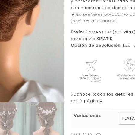
y obtendrás un resultado d
con nuestros tocados de nov
🔸¿Lo prefieres dorado? lo 
(65€ +15 días aprox.)
Envío:
Correos 3€ (4-6 días) 
para envío
GRATIS.
Opción de devolución.
Lee 
￬
Conoce todos los detalles d
de la página
￬
Variaciones