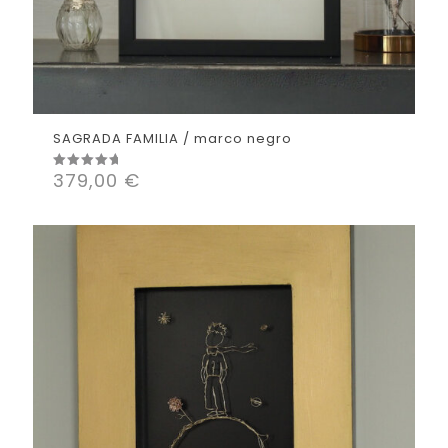
SAGRADA FAMILIA / marco negro
379,00
€
Valorado
con
5.00
de 5