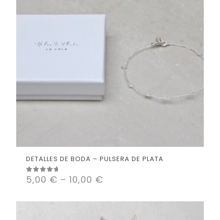
DETALLES DE BODA – PULSERA DE PLATA
5,00
€
–
10,00
€
Valorado
con
5.00
de 5