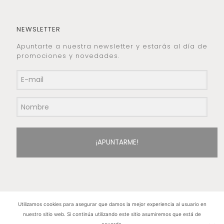
NEWSLETTER
Apuntarte a nuestra newsletter y estarás al día de
promociones y novedades.
¡APUNTARME!
Utilizamos cookies para asegurar que damos la mejor experiencia al usuario en
nuestro sitio web. Si continúa utilizando este sitio asumiremos que está de
Hilos de Plata. Copyright 2015 © - Todos los