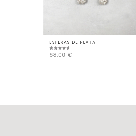
ESFERAS DE PLATA
68,00
€
Valorado
con
5.00
de 5