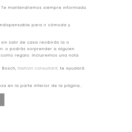
cliente
s. Te mantendremos siempre informada.
 indispensable para ir cómoda y
: sin salir de casa recibirás la o
en. o podrás sorprender a alguien
 como regalo. Incluiremos una nota
a Bosch,
fashion consultant,
te ayudará
za en la parte inferior de la página…