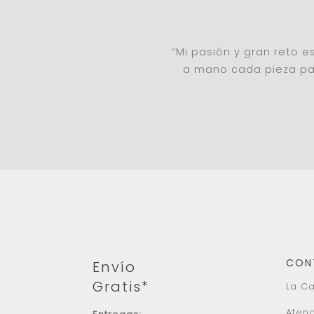
“Mi pasión y gran reto 
a mano cada pieza par
CON
Envío
Gratis*
La Ca
Atenc