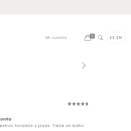
0
Mi cuenta
ES
EN
Valorado
1
con
5.00
de 5 en
conita
base a
valoración
estros tocados y joyas. Tiene un baño
de un