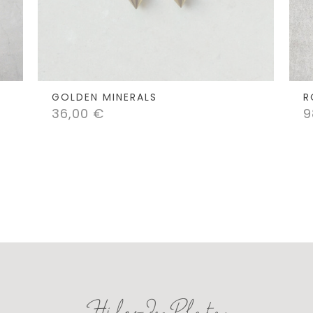
GOLDEN MINERALS
R
36,00
€
9