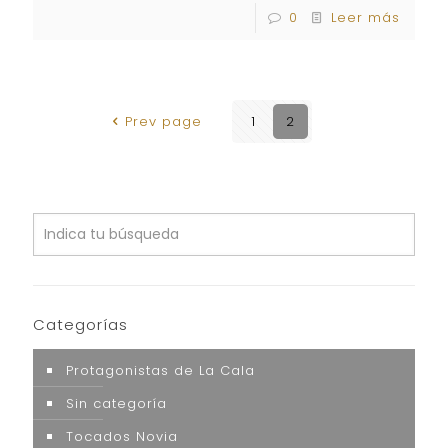
0
Leer más
Prev page
1
2
Categorías
Protagonistas de La Cala
Sin categoría
Tocados Novia