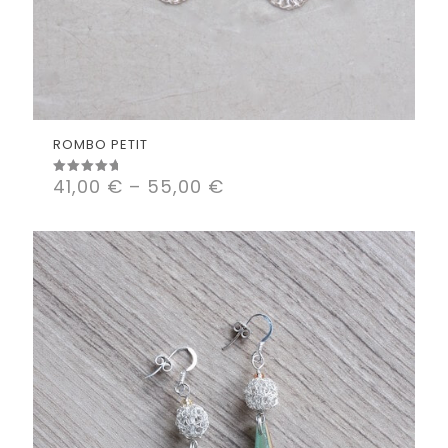
ROMBO PETIT
41,00
€
–
55,00
€
Valorado
con
5.00
de 5