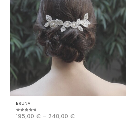
BRUNA
195,00
€
–
240,00
€
Valorado
con
5.00
de 5