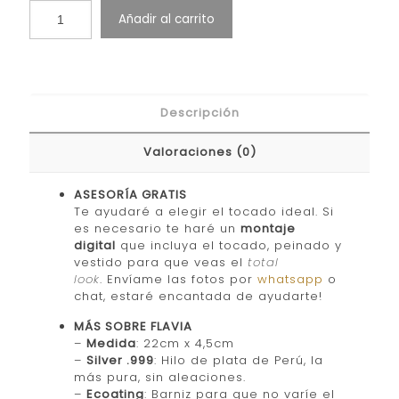
Añadir al carrito
Descripción
Valoraciones (0)
ASESORÍA GRATIS
Te ayudaré a elegir el tocado ideal. Si
es necesario te haré un
montaje
digital
que incluya el tocado, peinado y
vestido para que veas el
total
look
. Envíame las fotos por
whatsapp
o
chat, estaré encantada de ayudarte!
MÁS SOBRE FLAVIA
–
Medida
: 22cm x 4,5cm
–
Silver .999
: Hilo de plata de Perú, la
más pura, sin aleaciones.
–
Ecoating
: Barniz para que no varíe el