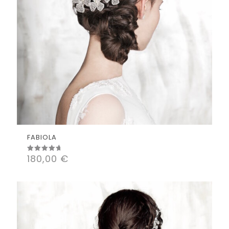
FABIOLA
180,00
€
Valorado
con
5.00
de 5