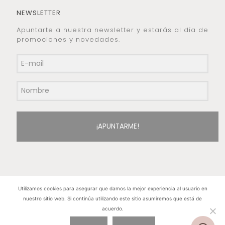
NEWSLETTER
Apuntarte a nuestra newsletter y estarás al día de
promociones y novedades.
¡APUNTARME!
Utilizamos cookies para asegurar que damos la mejor experiencia al usuario en
nuestro sitio web. Si continúa utilizando este sitio asumiremos que está de
Hilos de Plata. Copyright 2015 © - Todos los
acuerdo.
derechos reservados