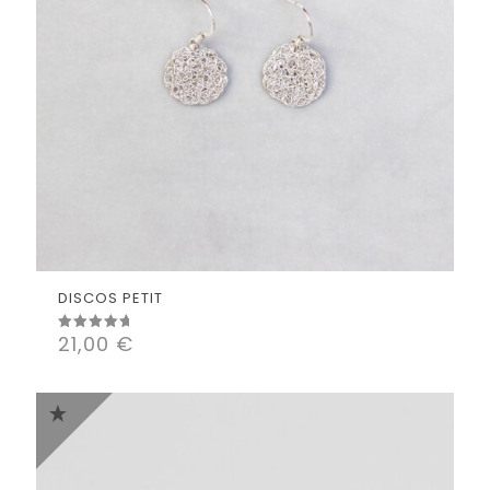
DISCOS PETIT
21,00
€
Valorado
con
5.00
de 5