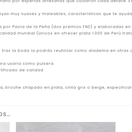
 mano por expertas artesanas que cuidaron cada detalle. 
joyas muy suaves y maleables, características que te ayud
a por Paola de la Peña (dos premios FAD) y elaboradas en
 calidad mundial (únicos en ofrecer plata 1.000 de Perú tra
e tras la boda la podrás reutilizar como diadema en otras 
ara usarla como pulsera.
tificado de calidad.
a, broche chapado en plata, cinta gris o beige, especificar
os…