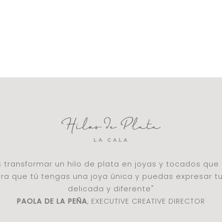
es transformar un hilo de plata en joyas y tocados qu
a que tú tengas una joya única y puedas expresar t
delicada y diferente"
PAOLA DE LA PEÑA
, EXECUTIVE CREATIVE DIRECTOR