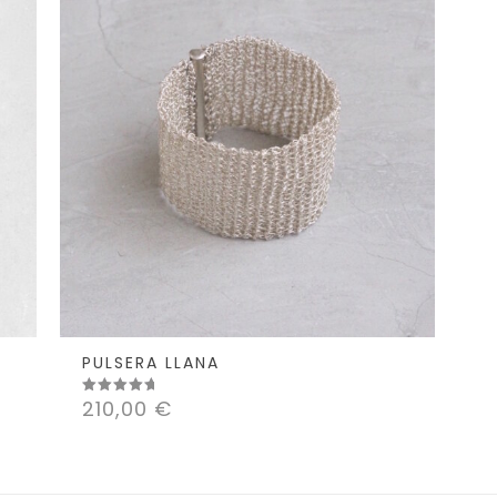
PULSERA LLANA
210,00
€
Valorado
con
5.00
de 5