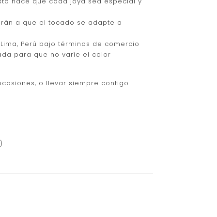
Esto hace que cada joya sea especial y
arán a que el tocado se adapte a
 Lima, Perú bajo términos de comercio
tada para que no varíe el color
ocasiones, o llevar siempre contigo
)