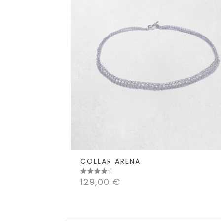
COLLAR ARENA
129,00
€
Valorado
con
4.50
de 5