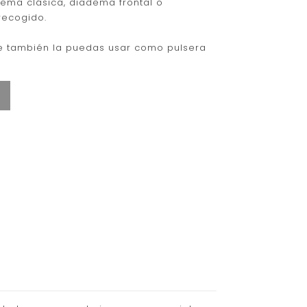
dema clásica, diadema frontal o
recogido.
e también la puedas usar como pulsera