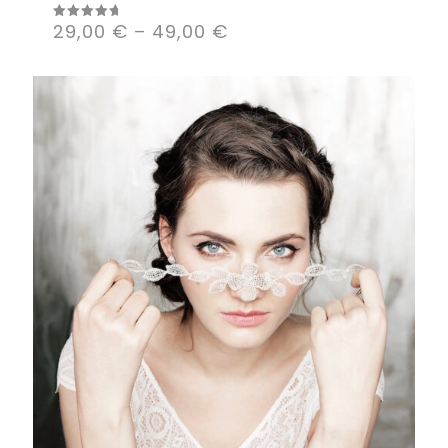
29,00
€
–
49,00
€
Valorado
con
5.00
de 5