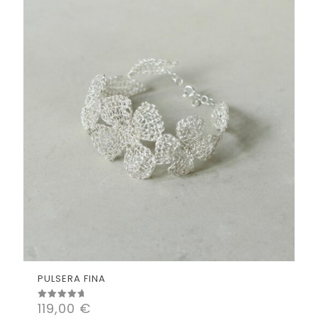
PULSERA FINA
119,00
€
Valorado
con