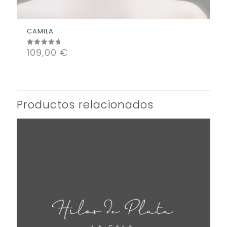
CAMILA
109,00
€
Valorado
con
5.00
de 5
Productos relacionados